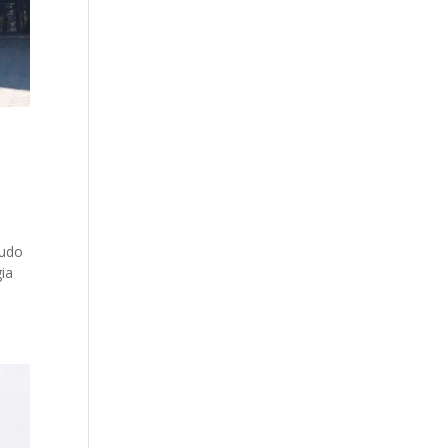
tudo
gia