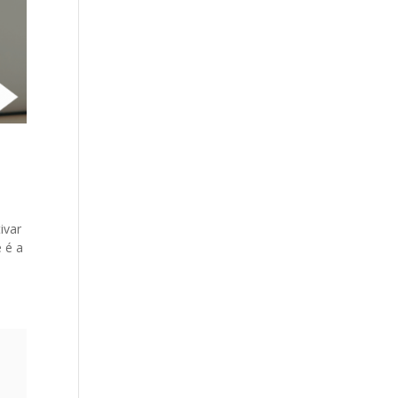
ivar
 é a