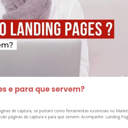
es e para que servem?
inas de captura, se portam como ferramentas essenciais no Marke
ue são páginas de captura e para que servem. Acompanhe. Landing Pa