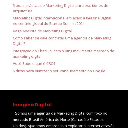
5 boas práticas de Marketing Digital para escritórios de
arquitetura
Marketing Digital Internacional em ação: a Imagina Digital
no cenário global do Startup Summit 2024
Vaga Analista de Marketing Digital
Como saber se vale contratar uma agência de Marketing
Digital?
Integração do ChatGPT com o Bing movimenta mercado de
marketing digital
Você Sabe o que é CRO?
5 dicas para otimizar o seu ranqueamento no Google
Imagina Digital
Somos uma agência de Marketing Digital com foco no
mercado Brasil-América do Norte (Canadá e Estados
Unidos). Ajudamos empresas a explorar a internet através