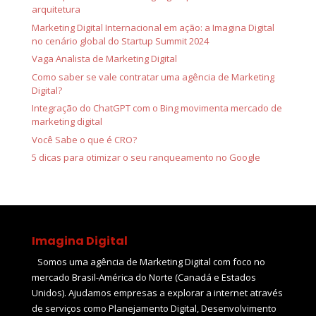
arquitetura
Marketing Digital Internacional em ação: a Imagina Digital
no cenário global do Startup Summit 2024
Vaga Analista de Marketing Digital
Como saber se vale contratar uma agência de Marketing
Digital?
Integração do ChatGPT com o Bing movimenta mercado de
marketing digital
Você Sabe o que é CRO?
5 dicas para otimizar o seu ranqueamento no Google
Imagina Digital
Somos uma agência de Marketing Digital com foco no
mercado Brasil-América do Norte (Canadá e Estados
Unidos). Ajudamos empresas a explorar a internet através
de serviços como Planejamento Digital, Desenvolvimento