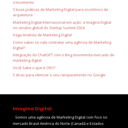
crescimento
5 boas práticas de Marketing Digital para escritórios de
arquitetura
Marketing Digital Internacional em ação: a Imagina Digital
no cenário global do Startup Summit 2024
Vaga Analista de Marketing Digital
Como saber se vale contratar uma agência de Marketing
Digital?
Integração do ChatGPT com o Bing movimenta mercado de
marketing digital
Você Sabe o que é CRO?
5 dicas para otimizar o seu ranqueamento no Google
Imagina Digital
Somos uma agência de Marketing Digital com foco no
mercado Brasil-América do Norte (Canadá e Estados